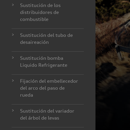
>
Sustitución de los
distribuidores de
combustible
>
Sustitución del tubo de
desaireación
>
Sustitución bomba
Liquido Refrigerante
>
Fijación del embellecedor
del arco del paso de
rueda
>
Sustitución del variador
del árbol de levas