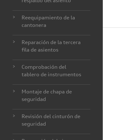
respaldo del asiento
>
Reequipamiento de la
cantonera
>
Reparación de la tercera
fila de asientos
>
Comprobación del
tablero de instrumentos
>
Montaje de chapa de
seguridad
>
Revisión del cinturón de
seguridad