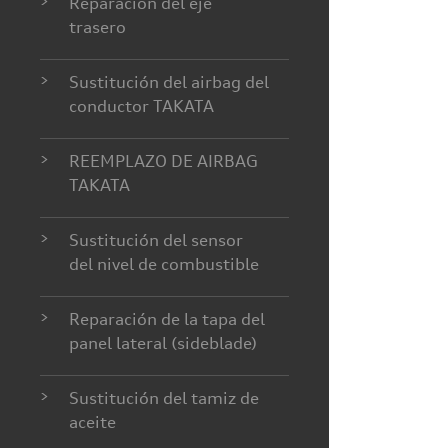
>
Reparación del eje
trasero
>
Sustitución del airbag del
conductor TAKATA
>
REEMPLAZO DE AIRBAG
TAKATA
>
Sustitución del sensor
del nivel de combustible
>
Reparación de la tapa del
panel lateral (sideblade)
>
Sustitución del tamiz de
aceite