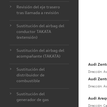
>
Revisión del eje trasero
tras llamada a revisión
>
Sustitución del airbag del
conductor TAKATA
(extensión)
>
Sustitución del airbag del
acompañante (TAKATA)
Audi Zent
>
Sustitución del
Dirección: A
distribuidor de
Audi Zent
combustible
Dirección: A
>
Sustitución del
Audi Areq
generador de gas
Dirección: C