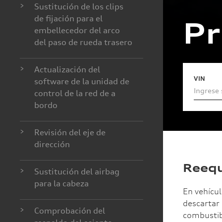
>
Sustitución de los clips
de fijación para el
Pr
embellecedor del arco
del paso de rueda trasero
>
Actualización del
VIN
software de la unidad de
control de la red de a
bordo
>
Revisión del eje de
dirección
Reequ
>
Sustitución del airbag
para la cabeza
En vehícu
descartar 
>
Comprobación del
combustibl