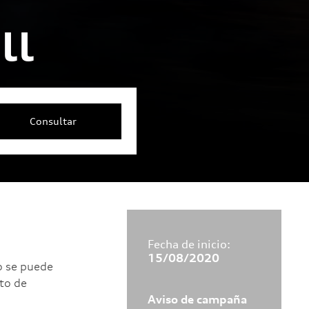
ll
Fecha de inicio:
15/08/2020
o se puede
to de
Aviso de campaña