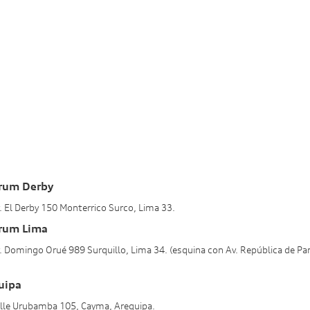
rum Derby
v. El Derby 150 Monterrico Surco, Lima 33.
rum Lima
v. Domingo Orué 989 Surquillo, Lima 34. (esquina con Av. República de P
uipa
alle Urubamba 105, Cayma, Arequipa.